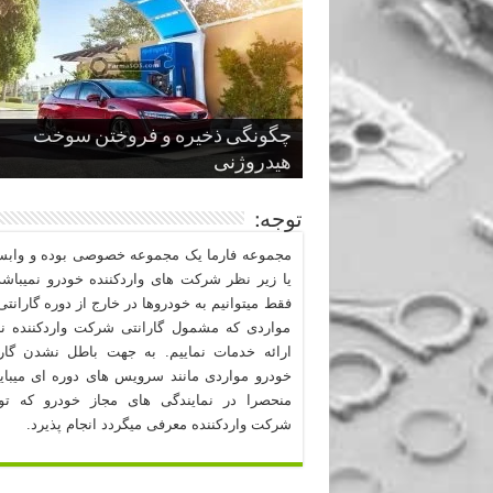
چگونگی ذخیره و فروختن سوخت
از صفر تا صد طراحی خودرو قسمت
پنج کابین جذاب سال های اخیر صنعت
قدرتمندترین ماسل کارها یا خودروهای
سوم
هیدروژنی
خودروسازی
عضلانی امریکایی
چرا نمک باعث خوردگی خودرو می شو
توجه:
مجموعه فارما یک مجموعه خصوصی بوده و وابست
یا زیر نظر شرکت های واردکننده خودرو نمیباشد
فقط میتوانیم به خودروها در خارج از دوره گارانتی 
مواردی که مشمول گارانتی شرکت واردکننده نب
ارائه خدمات نماییم. به جهت باطل نشدن گارا
خودرو مواردی مانند سرویس های دوره ای میبا
منحصرا در نمایندگی های مجاز خودرو که ت
شرکت واردکننده معرفی میگردد انجام پذیرد.