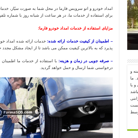
امداد خودرو و اتو سرویس فارما در محل شما به صورت سیّار، خدما
برای استفاده از خدمات ما، در هر ساعت از شبانه روز با شماره تلفن 02188862085 تماس حاصل فرمایی
مزایای استفاده از خدمات امداد خودرو فارما:
– اطمینان از کیفیت خدمات ارائه شده:
خدمات ارائه شده امداد خود
د؟
پذیرد که به بالاترین کیفیت ممکن می باشد تا از ایجاد مشکل مجدد 
– صرفه جویی در زمان و هزینه:
با استفاده از خدمات ما اطمینان
درخواستی شما ارسال و حمل خواهد گردید.
ه و
. ما
و یا
اشد
نتی
یست
وسط