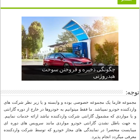
چگونگی ذخیره و فروختن سوخت
از صفر تا صد طراحی خودرو قسمت
پنج کابین جذاب سال های اخیر صنعت
قدرتمندترین ماسل کارها یا خودروهای
سوم
هیدروژنی
خودروسازی
عضلانی امریکایی
چرا نمک باعث خوردگی خودرو می شود؟
توجه:
مجموعه فارما یک مجموعه خصوصی بوده و وابسته و یا زیر نظر شرکت های
واردکننده خودرو نمیباشد. ما فقط میتوانیم به خودروها در خارج از دوره گارانتی
و یا مواردی که مشمول گارانتی شرکت واردکننده نباشد ارائه خدمات نماییم.
به جهت باطل نشدن گارانتی خودرو مواردی مانند سرویس های دوره ای
میبایست منحصرا در نمایندگی های مجاز خودرو که توسط شرکت واردکننده
معرفی میگردد انجام پذیرد.