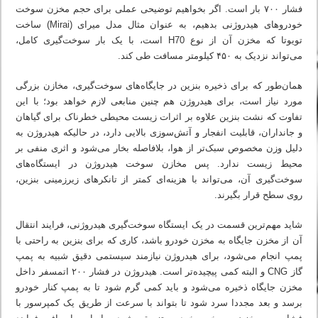
فشار ۷۰۰ بار است. اگر بخواهیم توضیحی عملی برای حجم مخزن سوخت
خودروهای هیدروژنی بدهیم، به عنوان مثال مدل میرای (Mirai) ساخت
تویوتا که مخزن آن از نوع H70 است، با یک بار سوخت‌گیری کامل،
می‌تواند نزدیک به ۴۵۰ کیلومتر مسافت طی کند.
همان‌طور که برای ذخیره بنزین در جایگاه‌های سوخت‌گیری، مخازن بزرگی
مورد نیاز است، برای هیدروژن هم چنین منابعی لازم خواهد بود؛ با این
تفاوت که نشت بنزین علاوه بر اثرات زیست محیطی خطرناک برای گیاهان
و جانداران، قابلیت انفجار و آتش‌سوزی بالایی دارد، در حالیکه هیدروژن به
دلیل وزن مخصوص سبک‌تر از هوا، بلافاصله بخار می‌شود و اثری منفی بر
محیط زیست ندارد. پس مخازن سوخت هیدروژن در ایستگاه‌های
سوخت‌گیری آن، می‌تواند با هزینه‌ای کمتر از تانکرهای زیرزمینی بنزین،
روی سطح قرار بگیرند.
شاید مهم‌ترین قسمت در یک ایستگاه سوخت‌گیری هیدروژنی، فرایند انتقال
آن از مخزن جایگاه به مخزن خودرو باشد، کاری که برای بنزین به راحتی با
پمپ‌ انجام می‌شود، برای هیدروژن نیازمند سیستمی دقیق شبیه به پمپ
گاز CNG و البته کمی پیچیده‌تر است. هیدروژن در فشار ۲۰۰ اتمسفر داخل
مخزن جایگاه ذخیره می‌شود و باید کمی گرم شود تا به پمپ کنار خودرو
برسد و بعد مجددا سرد شود تا بتواند با سرعت از طریق یک کمپرسور با