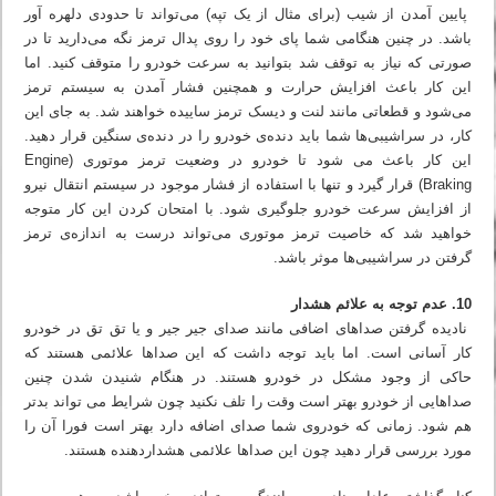
پایین آمدن از شیب (برای مثال از یک تپه) می‌تواند تا حدودی دلهره آور
باشد. در چنین هنگامی شما پای خود را روی پدال ترمز نگه می‌دارید تا در
صورتی که نیاز به توقف شد بتوانید به سرعت خودرو را متوقف کنید. اما
این کار باعث افزایش حرارت و همچنین فشار آمدن به سیستم ترمز
می‌شود و قطعاتی مانند لنت و دیسک ترمز ساییده خواهند شد. به جای این
کار، در سراشیبی‌ها شما باید دنده‌ی خودرو را در دنده‌ی سنگین قرار دهید.
این کار باعث می شود تا خودرو در وضعیت ترمز موتوری (Engine
Braking) قرار گیرد و تنها با استفاده از فشار موجود در سیستم انتقال نیرو
از افزایش سرعت خودرو جلوگیری شود. با امتحان کردن این کار متوجه
خواهید شد که خاصیت ترمز موتوری می‌تواند درست به اندازه‌ی ترمز
گرفتن در سراشیبی‌ها موثر باشد.
10. عدم توجه به علائم هشدار
نادیده گرفتن صداهای اضافی مانند صدای جیر جیر و یا تق تق در خودرو
کار آسانی است. اما باید توجه داشت که این صداها علائمی هستند که
حاکی از وجود مشکل در خودرو هستند. در هنگام شنیدن شدن چنین
صداهایی از خودرو بهتر است وقت را تلف نکنید چون شرایط می تواند بدتر
هم شود. زمانی که خودروی شما صدای اضافه دارد بهتر است فورا آن را
مورد بررسی قرار دهید چون این صداها علائمی هشداردهنده هستند.