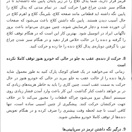
قرمز قرار دارید، شما پدال کلاچ را در زیر پایتان پایین نگه داشته‌اید تا در
هنگام سبز شدن چراغ فورا حرکت کنید. در تمام مدتی که پدال کلاچ را
پایین نگه داشته اید قطعاتی مانند صفحه کلاچ، بلبرینگ کلاچ و اهرم کلاچ در
حال آسیب دیدن هستند. پایین نگه داشتن کلاچ باعث می‌شود که صفحات
آن خورده شده و دچار فرسایش شوند، چنین موردی می‌تواند باعث بروز
ناگهانی ایراد در اتومبیل شود. بهترین کار این است که در هنگام توقف کلاچ
را گرفته و دنده را در حالت خلاص قرار دهید و در هنگام سبز شدن چراغ
نیز، با گرفتن دوباره‌ی پدال کلاچ دنده را جا زده و حرکت کنید.
8. حرکت از دنده‌ی عقب به جلو در حالی که خودرو هنوز توقف کاملا نکرده
است
زمانی که می‌خواهید در یک فضای کوچک پارک کنید به طور معمول شاید
بارها دنده را از حالت عقب به جلو ببرید در حالی که خودرو هنوز در حال
حرکت به سمت عقب است. چنین کاری را باید به خاطر هزینه‌های زیادی که
در بر خواهد داشت کنار گذاشت. این کار باعث وارد آمدن فشار زیادی روی
سیستم انتقال نیرو می‌شود چراکه قطعات را مجبور می‌کند تا در خلاف
جهت حرکتشان حرکت کنند. پیشگیری از چنین آسیبی ساده است، تنها
کافی است تا چند لحظه وقت بیشتری را صرف کرده و در هنگام تعویض
دنده‌ها از توقف کاملا خودرو مطمئن شوید.
9. درگیر نگه داشتن ترمز در سرپایینی‌ها