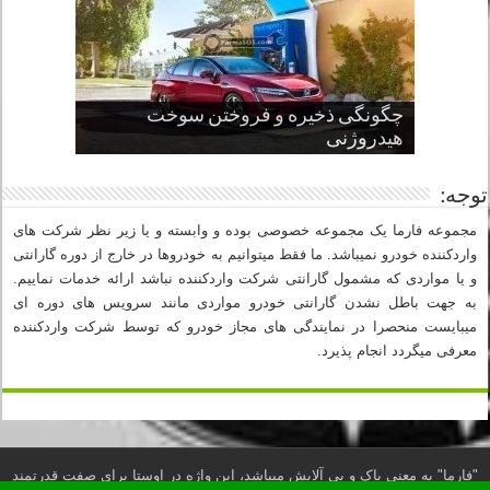
چگونگی ذخیره و فروختن سوخت
از صفر تا صد طراحی خودرو قسمت
پنج کابین جذاب سال های اخیر صنعت
قدرتمندترین ماسل کارها یا خودروهای
سوم
هیدروژنی
خودروسازی
عضلانی امریکایی
چرا نمک باعث خوردگی خودرو می شود؟
توجه:
مجموعه فارما یک مجموعه خصوصی بوده و وابسته و یا زیر نظر شرکت های
واردکننده خودرو نمیباشد. ما فقط میتوانیم به خودروها در خارج از دوره گارانتی
و یا مواردی که مشمول گارانتی شرکت واردکننده نباشد ارائه خدمات نماییم.
به جهت باطل نشدن گارانتی خودرو مواردی مانند سرویس های دوره ای
میبایست منحصرا در نمایندگی های مجاز خودرو که توسط شرکت واردکننده
معرفی میگردد انجام پذیرد.
"فارما" به معنی پاک و بی آلایش میباشد، این واژه در اوستا برای صفت قدرتمند