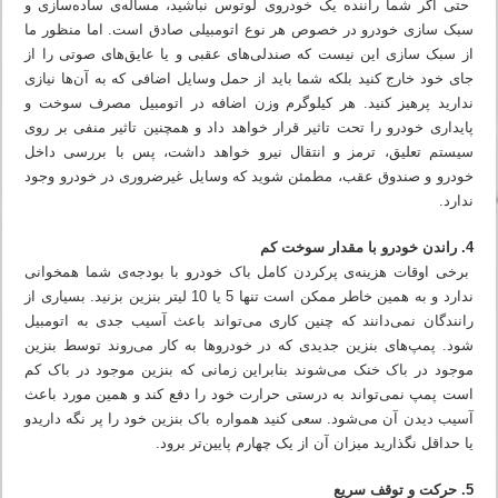
حتی اگر شما راننده یک خودروی لوتوس نباشید، مساله‌ی ساده‌سازی و
سبک سازی خودرو در خصوص هر نوع اتومبیلی صادق است. اما منظور ما
از سبک سازی این نیست که صندلی‌های عقبی و یا عایق‌های صوتی را از
جای خود خارج کنید بلکه شما باید از حمل وسایل اضافی که به آن‌ها نیازی
ندارید پرهیز کنید. هر کیلوگرم وزن اضافه در اتومبیل مصرف سوخت و
پایداری خودرو را تحت تاثیر قرار خواهد داد و همچنین تاثیر منفی بر روی
سیستم تعلیق، ترمز و انتقال نیرو خواهد داشت، پس با بررسی داخل
خودرو و صندوق عقب، مطمئن شوید که وسایل غیرضروری در خودرو وجود
ندارد.
4. راندن خودرو با مقدار سوخت کم
برخی اوقات هزینه‌ی پرکردن کامل باک خودرو با بودجه‌ی شما همخوانی
ندارد و به همین خاطر ممکن است تنها 5 یا 10 لیتر بنزین بزنید. بسیاری از
رانندگان نمی‌دانند که چنین کاری می‌تواند باعث آسیب جدی به اتومبیل
شود. پمپ‌های بنزین جدیدی که در خودروها به کار می‌روند توسط بنزین
موجود در باک خنک می‌شوند بنابراین زمانی که بنزین موجود در باک کم
است پمپ نمی‌تواند به درستی حرارت خود را دفع کند و همین مورد باعث
آسیب دیدن آن می‌شود. سعی کنید همواره باک بنزین خود را پر نگه داریدو
یا حداقل نگذارید میزان آن از یک چهارم پایین‌تر برود.
5. حرکت و توقف سریع