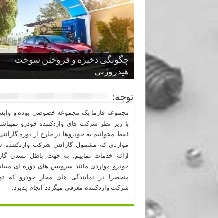
چگونگی ذخیره و فروختن سوخت
از صفر تا صد طراحی خودرو قسمت
پنج کابین جذاب سال های اخیر صنعت
قدرتمندترین ماسل کارها یا خودروهای
سوم
هیدروژنی
خودروسازی
عضلانی امریکایی
چرا نمک باعث خوردگی خودرو می شو
توجه:
مجموعه فارما یک مجموعه خصوصی بوده و وابست
یا زیر نظر شرکت های واردکننده خودرو نمیباشد
فقط میتوانیم به خودروها در خارج از دوره گارانتی 
مواردی که مشمول گارانتی شرکت واردکننده نب
ارائه خدمات نماییم. به جهت باطل نشدن گارا
خودرو مواردی مانند سرویس های دوره ای میبا
منحصرا در نمایندگی های مجاز خودرو که ت
شرکت واردکننده معرفی میگردد انجام پذیرد.